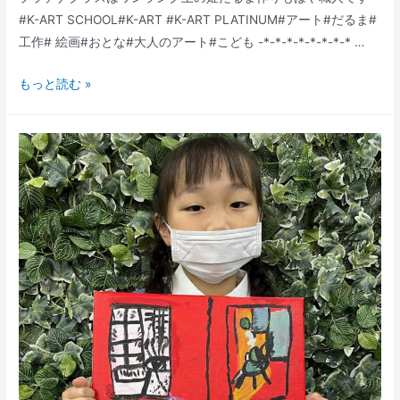
#K-ART SCHOOL#K-ART #K-ART PLATINUM#アート#だるま#
工作# 絵画#おとな#大人のアート#こども -*-*-*-*-*-*-*-* …
ワ
もっと読む »
ン
ラ
ン
ク
上
の
姫
だ
る
ま
│K-
ART
PLATINUM