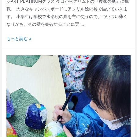
K-ART PLATINUMクラス 今日からクリムトの『農家の庭』に挑
戦。 大きなキャンバスボードにアクリル絵の具で描いていきま
す。 小学生は学校で水彩絵の具を主に使うので、ついつい薄く
なりがち。その壁を突破することに専 …
ク
もっと読む »
リ
ム
ト
の
『農
家
の
庭』
に
挑
戦
│K-