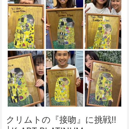
て
み
ま
し
た
│K-
ART
PLATINUM
クリムトの『接吻』に挑戦‼️