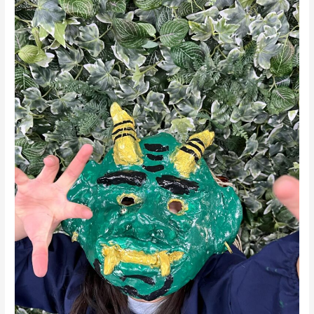
ル
絵
の
具
の
「赤
の
室
内」
│K-
ART
PLATINUM