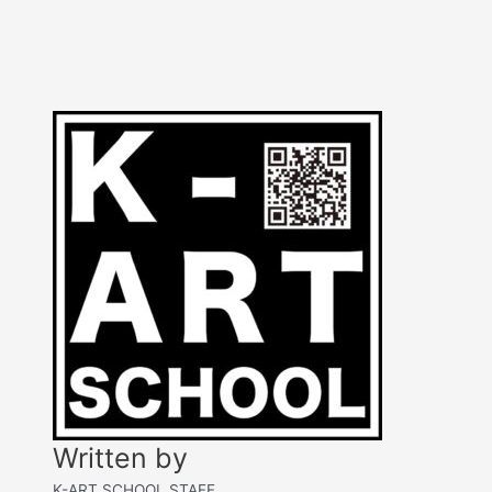
ART
PLATINUM
Written by
K-ART SCHOOL STAFF