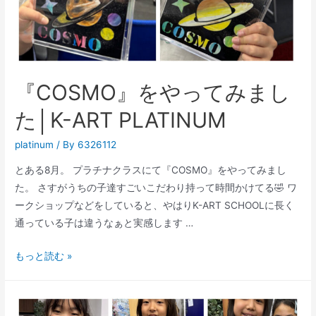
『COSMO』をやってみまし
た│K-ART PLATINUM
platinum
/ By
6326112
とある8月。 プラチナクラスにて『COSMO』をやってみまし
た。 さすがうちの子達すごいこだわり持って時間かけてる🤣 ワ
ークショップなどをしていると、やはりK-ART SCHOOLに長く
通っている子は違うなぁと実感します …
『COSMO』
もっと読む »
を
や
っ