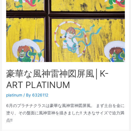
│K-
ART
PLATINUM
豪華な風神雷神図屏風│K-
ART PLATINUM
platinum
/ By
6326112
6月のプラチナクラスは豪華な風神雷神図屏風。 まず土台を金に
塗り、その盤面に風神雷神を描きました‼️ 大きなサイズで迫力満
点‼️