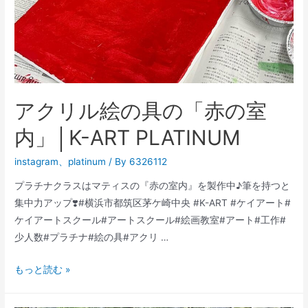
アクリル絵の具の「赤の室
内」│K-ART PLATINUM
instagram
、
platinum
/ By
6326112
プラチナクラスはマティスの『赤の室内』を製作中♪筆を持つと
集中力アップ❣️#横浜市都筑区茅ケ崎中央 #K-ART #ケイアート#
ケイアートスクール#アートスクール#絵画教室#アート#工作#
少人数#プラチナ#絵の具#アクリ …
ア
もっと読む »
ク
リ