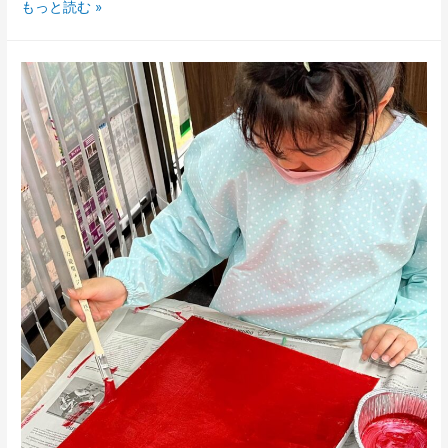
マ
もっと読む »
テ
ィ
ス
「赤
の
室
内」
│K-
ART
PLATINUM