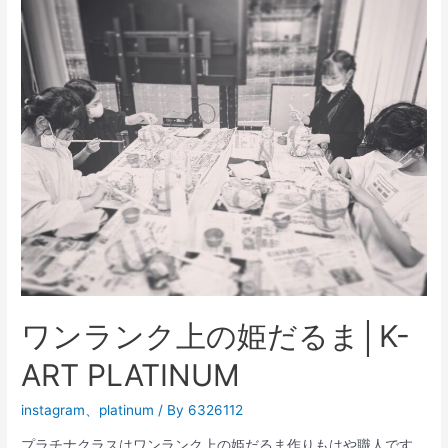
ま
を
作
ろ
う
│K-
ART
PLATINUM
ワンランク上の姫だるま│K-
ART PLATINUM
instagram
、
platinum
/ By
6326112
プラチナクラスはワンランク上の姫だるま作りもはや職人です