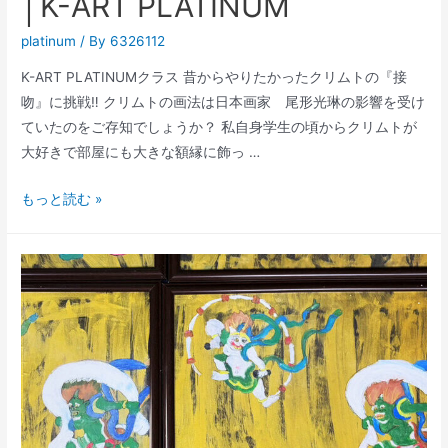
│K-ART PLATINUM
platinum
/ By
6326112
K-ART PLATINUMクラス 昔からやりたかったクリムトの『接
吻』に挑戦‼️ クリムトの画法は日本画家 尾形光琳の影響を受け
ていたのをご存知でしょうか？ 私自身学生の頃からクリムトが
大好きで部屋にも大きな額縁に飾っ …
ク
もっと読む »
リ
ム
ト
の
『接
吻』
に
挑
戦‼️