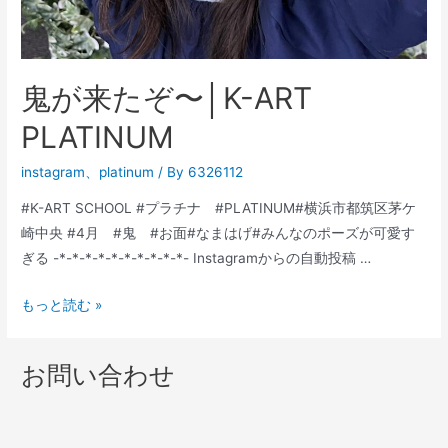
鬼が来たぞ〜│K-ART
PLATINUM
instagram
、
platinum
/ By
6326112
#K-ART SCHOOL #プラチナ #PLATINUM#横浜市都筑区茅ケ
崎中央 #4月 #鬼 #お面#なまはげ#みんなのポーズが可愛す
ぎる -*-*-*-*-*-*-*-*-*-*- Instagramからの自動投稿 …
鬼
もっと読む »
が
来
お問い合わせ
た
ぞ〜
│K-