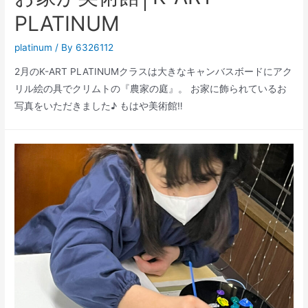
PLATINUM
platinum
/ By
6326112
2月のK-ART PLATINUMクラスは大きなキャンバスボードにアク
リル絵の具でクリムトの『農家の庭』。 お家に飾られているお
写真をいただきました♪ もはや美術館‼️