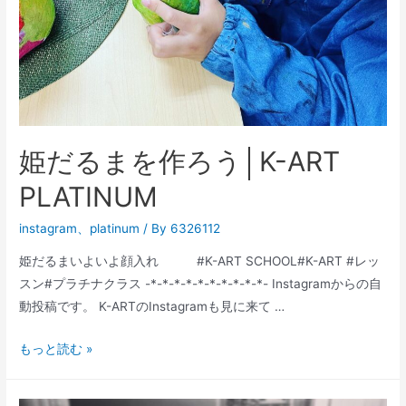
ART
PLATINUM
姫だるまを作ろう│K-ART
PLATINUM
instagram
、
platinum
/ By
6326112
姫だるまいよいよ顔入れ #K-ART SCHOOL#K-ART #レッ
スン#プラチナクラス -*-*-*-*-*-*-*-*-*-*- Instagramからの自
動投稿です。 K-ARTのInstagramも見に来て …
姫
もっと読む »
だ
る