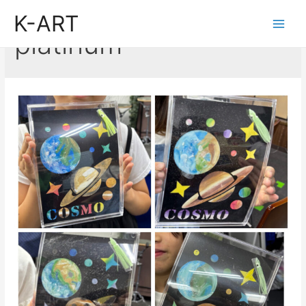
コ
K-ART
ン
Main
platinum
テ
Men
ン
ツ
へ
ス
キ
ッ
プ