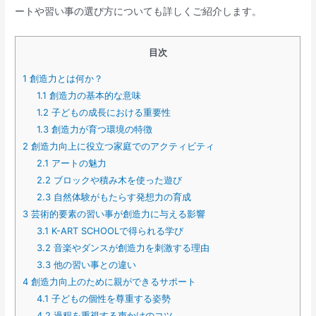
ートや習い事の選び方についても詳しくご紹介します。
目次
1
創造力とは何か？
1.1
創造力の基本的な意味
1.2
子どもの成長における重要性
1.3
創造力が育つ環境の特徴
2
創造力向上に役立つ家庭でのアクティビティ
2.1
アートの魅力
2.2
ブロックや積み木を使った遊び
2.3
自然体験がもたらす発想力の育成
3
芸術的要素の習い事が創造力に与える影響
3.1
K-ART SCHOOLで得られる学び
3.2
音楽やダンスが創造力を刺激する理由
3.3
他の習い事との違い
4
創造力向上のために親ができるサポート
4.1
子どもの個性を尊重する姿勢
4.2
過程を重視する声かけのコツ